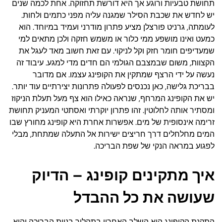
תחושת טבעיות ורוגע אך היא דורשת תחזוקה. אחת לכמה שנים
יש לחדש את שכבת הסילר שמגנה עליה מפני כתמים ולחות.
לעומתה, גרניט פורצלן מציע פתרון מודרני ועמיד במיוחד. הוא
כמעט ואינו מושפע ממי כלור או משמש חזקה ולכן מתאים למי
שמעדיפים חומר חזק וקל לניקוי. עם זאת חשוב מאד לעגל את
הקצוות, משום שבמצבם הגולמי הם חדים מדי למגע. עיבוד זה
נעשה על ידי הרצף שמתקין את הקופינג עצמו. אם מדובר
בבריכת גלישה, כאן נכנסים לפעולה פתרונות יצירתיים עוד יותר.
יש את הקופינג המרחף, שנראה כאילו הוא צף מעל תעלת הניקוז
ומסתיר אותה לחלוטין. זהו פתרון יוקרתי ואסתטי המעניק תחושת
זרימה אינסופית של מים. אפשרות אחרת היא קופינג מחורץ שבו
המים מחלחלים דרך חריצים ישירות אל התעלה שמתחת, מבלי
לפגוע במראה הנקי של שפת הבריכה.
איך מתקינים קופינג – הדיוק
שעושה את כל ההבדל
התקנת הקופינג היא השלב האחרון בתהליך בניית הבריכה והיא