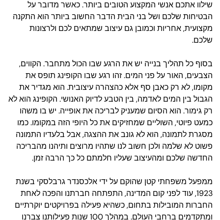
שילוו אתכם אנשי המקצוע הטובים ביותר. כאשר מדובר על
הבטיחות שלכם ושל בני הבית הדבר החשוב ביותר הוא התקנה
מקצועית, אחריות וכמובן גם עיצוב שמתאים לכם ולרצונות
שלכם.
בסוף כל תהליך בנייה יש את הרגע שבו הכול מתחבר. הקווים,
הצבעים, האור על פני המים. זהו רגע שבו הקופינג תופס את
מקומו, לא רק כאבן סף אלא כהצהרה עיצובית. הוא מגדיר את
הגבול בין המים לאדמה, בין הטבע לדיוק האנושי. הקופינג הוא לא
רק גימור. הוא הסיום שמעניק לבריכה את אופייה. יש בו משהו
כמעט פיוטי, השוליים שמחזיקים את כל היופי הזה במקומו. כמו
מסגרת לתמונה, הוא לא גונב את ההצגה, אבל בלעדיו התמונה
פשוט לא שלמה ולכן חשוב לנו שתהיו מרוצים ותיהנו מהבריכה
החדשה שלכם ומהעיצוב שעליו חלמתם כל כך הרבה זמן.
ממפעל משפחתי קטן שהוקם על ידי אלכסנדר גרבלסקי בשנת
1923, עוד לפני קום המדינה, התפתחה חברתנו והפכה לאחת
החברות המובילות בתחום, כשהיא פעילה בפרויקטים יוקרתיים
ומתקדמים ברחבי העולם. במהלך 100 שנות פעילותנו צברנו