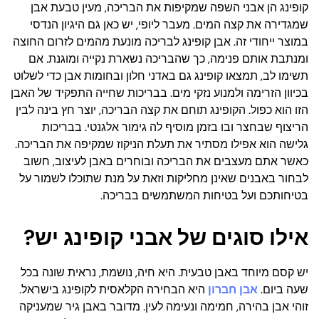
קופינג הן אבני השפה שמקיפות את הבריכה, מעין טבעת אבן
שמגדירה את קצה המים. מעבר ליופי, יש כאן גם היגיון הנדסי
במוצר ייחודי זה. אבן קופינג לבריכה מונעת מהמים לזרום החוצה
ומנתבת אותם פנימה, כך שהבריכה נשארת נקייה ומוגנת. אם
תשימו לב, תמצאו קופינג גם באדני חלון ובחומות אבן כדי לשלוט
בכיוון הזרימה ולמנוע נזקי מים. בבריכות שחייה התפקיד של האבן
הזו הוא כפול. הקופינג תוחם את קצה הבריכה, יוצר חץ בינה לבין
הריצוף שבחצר ובו בזמן מוסיף לה גימור אלגנטי. בבריכות
גלישה הוא אפילו מסתיר את תעלת הניקוז שמקיפה את הבריכה.
כאשר אתם מעצבים את הבריכה ובוחרים באבן לעיצוב, חשוב
לבחור באבנים שאינן מחליקות וזאת על מנת שתוכלו לשמור על
בטיחותכם ועל בטיחות המשתמשים בבריכה.
אילו סוגים של אבני קופינג יש?
יש קסם מיוחד באבן טבעית. היא חיה, נושמת, נראית שונה בכל
שעה ביום.
אבן חברון
היא הבחירה הקלאסית לקופינג בישראל.
זוהי אבן בהירה, חמימה ונעימה לעין. מדובר באבן גיר שמעניקה