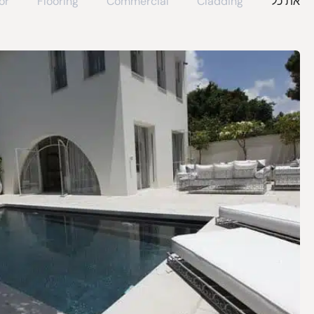
את כל
Cladding
Commercial
Flooring
or