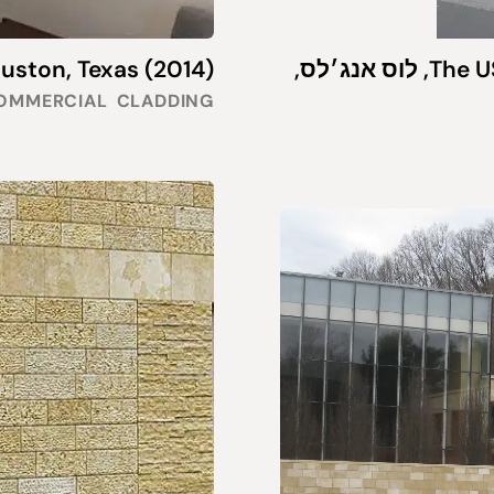
The USC George Lucas School of Cinematic Arts, לוס אנג׳לס,
uston, Texas (2014)
OMMERCIAL
CLADDING