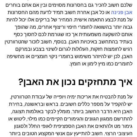
שלכם חשוב להכיר גם בחסרונות מסוימים ובין אם אתם בוחרים
אבן פנינה
או כל אבן אחרת חשוב תמיד לדעת מהם החסרונות
על מנת לבצע התאמה אישית. המחיר של בריקים אלו יכול להיות
גבוה יותר בהשוואה לחומרי חיפוי וריצוף אחרים, מה שהופך
אותם להשקעה משמעותית אך כזו שגורמת לכם לחסוך כסף
בעתיד בהתחשב באיכויות האבן. בנוסף, חשוב לזכור שהטרוורטין
רגיש לחומצות חזקות, העלולות לגרום לשינוי בצבע ובמרקם
האבן. לכן יש להיזהר משימוש בחומרי ניקוי חומציים או מחשיפה
לחומרים כמו מיץ לימון או חומץ.
איך מתחזקים נכון את האבן?
על מנת להבטיח את אריכות ימיה ויופייה של עבודת הטרוורטין,
יש להקפיד על מספר כללים חשובים. בראש ובראשונה, בחירת
האבן היא הדבר החשוב ביותר. מומלץ לבקר באולמות תצוגה,
להתרשם ממגוון הגוונים והגימורים הקיימים כמו מילוי, ליטוש או
גימור מט ולהתאים את האבן הספציפית לאופי החלל ולסגנון
העיצובי הרצוי. חשוב להתייעץ עם אנשי המקצוע הטובים ביותר