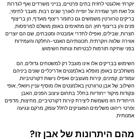
יוקרתי ואלגנטי לחזית בתים פרטיים, בנייני משרדים ואף לגדרות
וכל זאת תוך שמירה על יופייה לאורך שנים רבות. מעבר לחיפוי,
בריקים טרוורטין משמשים גם כחומר ריצוף מועדף, הן בריצוף
פנים והן בריצוף חוץ. הם מתאימים באופן מושלם למרפסות,
חצרות, שבילים, ואפילו לחדרי אמבטיה ומטבחים, שם הם יוצרים
אווירה שלווה ויוקרתית. תכונותיהם האנטי-החלקה והעמידות
בפני שחיקה תורמות לבטיחות ונוחות השימוש.
השימוש בבריקים אלו אינו מוגבל רק למשטחים גדולים. הם
משתלבים באופן מופלא באלמנטים אדריכליים שונים ביניהם
עמודים, קמינים, קירות מעוצבים ואפילו נישות דקורטיביות.
השילוב של אבן טרוורטין באלמנטים אלו מוסיף עניין ויזואלי, אופי
ונקודות מיקוד ייחודיות בחלל. בתחום עיצוב הפנים, האבן
הייחודית הזו משמשת ליצירת קירות דקורטיביים, מחיצות, מדפים
ופרטי ריהוט משלימים המעניקים לחלל עומק, מרקם ונגיעה
אמנותית.
מהם היתרונות של אבן זו?