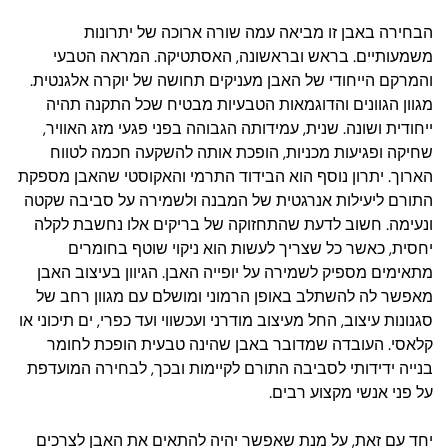
הבחירה באבן זו מביאה עמה שורה ארוכה של יתרונות
משמעותיים. בראש ובראשונה, האסתטיקה. המראה הטבעי
והמרקם הייחודי של האבן מעניקים תחושה של יוקרה אלגנטית.
מגוון הגוונים והדוגמאות הטבעיות מבטיח שכל התקנה תהיה
ייחודית ושונה. שנית, עמידותה הגבוהה בפני פגעי מזג האוויר,
שחיקה ופגיעות מכניות, הופכת אותה להשקעה חכמה לטווח
הארוך. יתרון נוסף הוא הבידוד התרמי והאקוסטי שהאבן מספקת
התורם ליעילות אנרגטית של המבנה ולשמירה על סביבה שקטה
ונעימה. חשוב לדעת שהתחזוקה של בריקים אלו נחשבת לקלה
יחסית, כאשר כל שצריך לעשות הוא ניקוי שוטף בחומרים
מתאימים מספיק לשמירה על יופייה האבן. הגיוון בעיצוב האבן
מאפשר לה להשתלב באופן הרמוני ומושלם עם מגוון רחב של
סגנונות עיצוב, החל מעיצוב מודרני ועכשווי ועד כפרי, ים תיכוני או
קלאסי. העובדה שמדובר באבן שהינה טבעית הופכת לחומר
בנייה ידידותי לסביבה התורם לקיימות ובכך, לבחירה המועדפת
על פני אנשי מקצוע רבים.
יחד עם זאת, על מנת שאפשר יהיה להתאים את האבן לצרכים