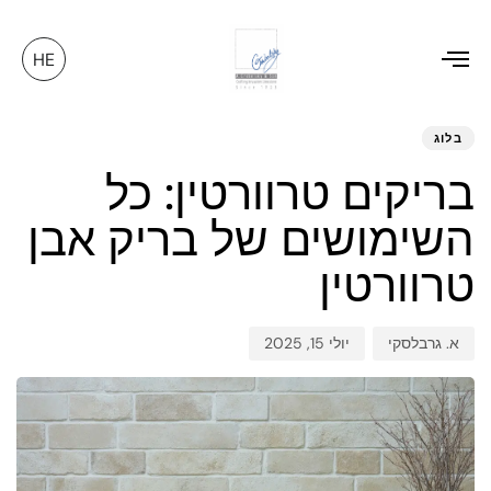
HE
Toggle
ED
hed
hor
navigation
on:
IN:
בלוג
בריקים טרוורטין: כל
השימושים של בריק אבן
טרוורטין
א. גרבלסקי
יולי 15, 2025