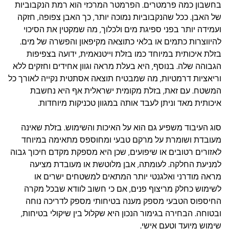
בחשבון כמה פרמטרים. הפרמטר המרכזי הוא רמת הנקבוביות
של האבן. ככל שהנקבוביות נמוכה יותר, כך האבן צפופה, חזקה
ועמידה יותר בפני ספיגת מים ולכלוך, מה שמקטין את הסיכוי
להיווצרות כתמים או בלאי כתוצאה מקיפאון והפשרה של מים.
בזלת איכותית במיוחד כמו בזלת וייטנאמית, ידועה בצפיפות
הגבוהה שלה. בנוסף, היא בעלת מראה וגוון אחידים וחזקים ללא
וריאציות דרמטיות, מה שמבטיח תוצאה אסתטית נקייה לאורך כל
המשטח. עם זאת, בזלת מקומית ישראלית אף היא נחשבת
איכותית מאד וניתן לעבד אותה במגוון טכניקות מיוחדות.
סוג העיבוד משפיע גם הוא על האיכות והשימוש. בזלת שאינה
מעובדת ושומרת על מרקם טבעי ומחוספס מתאימה במיוחד
לאזורים רטובים או שיפועים, שכן היא מספקת מקדם חיכוך גבוה
למניעת החלקה. לעומתה, אבן מלוטשת או מעובדת מציעה
מראה מודרני ואלגנטי יותר המתאים למשטחים ישרים או
לשימוש כחלק מריצוף פנים, אם כי חשוב לוודא שבכל מקרה
החיספוס הטבעי מספק מענה בטיחותי מספק לדריכה נוחה
ובטוחה. הבחירה בגימור הנכון היא שקלול בין שיקולי בטיחות,
שימוש מיועד וטעם אישי.