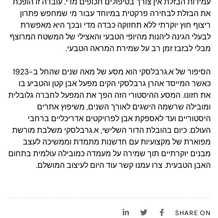
עמידות הבזלת אין צורך בטיפולים תכופים מדי. עובדה זו הופכת
את הבזלת לבחירה פרקטית במיוחד עבור מי שמחפש פתרון
ריצוף חוץ יוקרתי ללא תחזוקה כבדה מדי ובכך היא מאפשרת
לבעלי הגינה ליהנות מהיופי הטבעי והאצילי של המשטח המרוצף
מבלי לבזבז זמן רב על שמירת המראה הטבעי.
הסיפור של א.גרבלסקי הוא מסע של מאה שנים שהחל ב-1923
כאשר המייסד אהרן גרבלסקי הקים מפעל אבן קטן והטביע בו
את חזונו. המסע ההיסטורי הזה הפך את המפעל לחברה גלובלית
ומובילה שרשמה הישגים לאורך השנים, משיפוץ אתרים
היסטוריים ועד לאספקת אבן לפרויקטים אדריכליים ברחבי
העולם. כיום בהובלת הדור השלישי, א.גרבלסקי משלבת מורשת
מפוארת של מקצועיות עם חדשנות מתמדת וממשיכה לעצב
מבנים יוקרתיים תוך שמירה על מעמדה כמובילה עולמית בתחום
האבן הטבעית. צרו עמנו קשר עוד היום לעיצוב המושלם.
SHARE ON